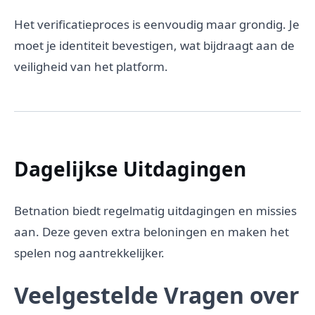
Het verificatieproces is eenvoudig maar grondig. Je
moet je identiteit bevestigen, wat bijdraagt aan de
veiligheid van het platform.
Dagelijkse Uitdagingen
Betnation biedt regelmatig uitdagingen en missies
aan. Deze geven extra beloningen en maken het
spelen nog aantrekkelijker.
Veelgestelde Vragen over