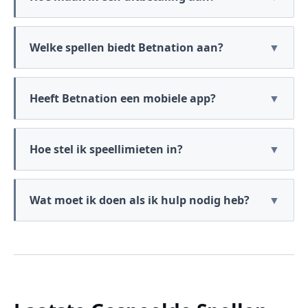
Welke spellen biedt Betnation aan?
▼
Heeft Betnation een mobiele app?
▼
Hoe stel ik speellimieten in?
▼
Wat moet ik doen als ik hulp nodig heb?
▼