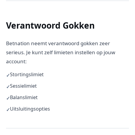
Verantwoord Gokken
Betnation neemt verantwoord gokken zeer
serieus. Je kunt zelf limieten instellen op jouw
account:
Stortingslimiet
Sessielimiet
Balanslimiet
Uitsluitingsopties