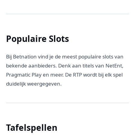
Populaire Slots
Bij Betnation vind je de meest populaire slots van
bekende aanbieders. Denk aan titels van NetEnt,
Pragmatic Play en meer. De RTP wordt bij elk spel
duidelijk weergegeven.
Tafelspellen