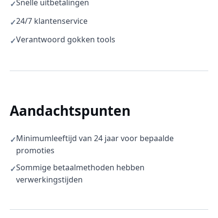
Snelle uitbetalingen
24/7 klantenservice
Verantwoord gokken tools
Aandachtspunten
Minimumleeftijd van 24 jaar voor bepaalde
promoties
Sommige betaalmethoden hebben
verwerkingstijden