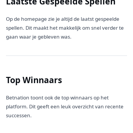
Laatste Gespeelde Spellen
Op de homepage zie je altijd de laatst gespeelde
spellen. Dit maakt het makkelijk om snel verder te
gaan waar je gebleven was.
Top Winnaars
Betnation toont ook de top winnaars op het
platform. Dit geeft een leuk overzicht van recente
successen.