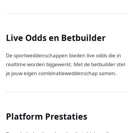
Live Odds en Betbuilder
De sportweddenschappen bieden live odds die in
realtime worden bijgewerkt. Met de betbuilder stel
je jouw eigen combinatieweddenschap samen.
Platform Prestaties