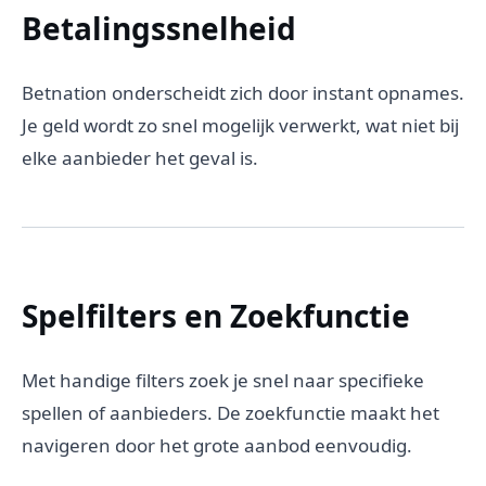
Betalingssnelheid
Betnation onderscheidt zich door instant opnames.
Je geld wordt zo snel mogelijk verwerkt, wat niet bij
elke aanbieder het geval is.
Spelfilters en Zoekfunctie
Met handige filters zoek je snel naar specifieke
spellen of aanbieders. De zoekfunctie maakt het
navigeren door het grote aanbod eenvoudig.