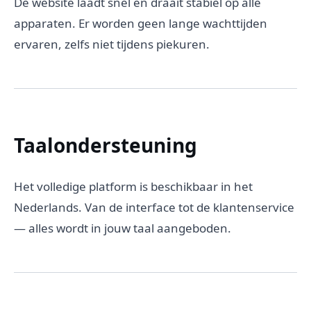
De website laadt snel en draait stabiel op alle
apparaten. Er worden geen lange wachttijden
ervaren, zelfs niet tijdens piekuren.
Taalondersteuning
Het volledige platform is beschikbaar in het
Nederlands. Van de interface tot de klantenservice
— alles wordt in jouw taal aangeboden.