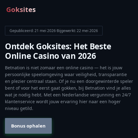
Goksites
Gepubliceerd: 21 mei 2026
·
Bijgewerkt: 22 mei 2026
Ontdek Goksites: Het Beste
Online Casino van 2026
Betnation is niet zomaar een online casino — het is jouw
persoonlijke speelomgeving waar veiligheid, transparantie
en plezier centraal staan. Of je nu een doorgewinterde speler
bent of voor het eerst gaat gokken, bij Betnation vind je alles
wat je nodig hebt. Met een Nederlandse vergunning en 24/7
klantenservice wordt jouw ervaring hier naar een hoger
niveau getild.
Bonus ophalen