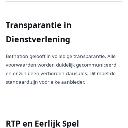
Transparantie in
Dienstverlening
Betnation gelooft in volledige transparantie. Alle
voorwaarden worden duidelijk gecommuniceerd
en er zijn geen verborgen clausules. Dit moet de
standaard zijn voor elke aanbieder.
RTP en Eerlijk Spel