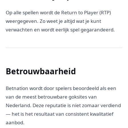
Op alle spellen wordt de Return to Player (RTP)
weergegeven. Zo weet je altijd wat je kunt
verwachten en wordt eerlijk spel gegarandeerd.
Betrouwbaarheid
Betnation wordt door spelers beoordeeld als een
van de meest betrouwbare goksites van
Nederland. Deze reputatie is niet zomaar verdiend
— het is het resultaat van consistent kwalitatief
aanbod.