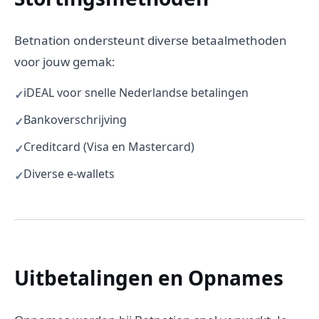
Betnation ondersteunt diverse betaalmethoden
voor jouw gemak:
iDEAL voor snelle Nederlandse betalingen
Bankoverschrijving
Creditcard (Visa en Mastercard)
Diverse e-wallets
Uitbetalingen en Opnames