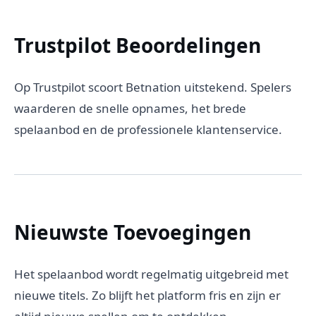
Trustpilot Beoordelingen
Op Trustpilot scoort Betnation uitstekend. Spelers
waarderen de snelle opnames, het brede
spelaanbod en de professionele klantenservice.
Nieuwste Toevoegingen
Het spelaanbod wordt regelmatig uitgebreid met
nieuwe titels. Zo blijft het platform fris en zijn er