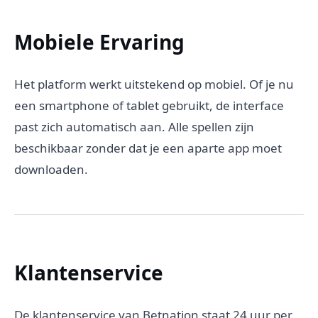
Mobiele Ervaring
Het platform werkt uitstekend op mobiel. Of je nu
een smartphone of tablet gebruikt, de interface
past zich automatisch aan. Alle spellen zijn
beschikbaar zonder dat je een aparte app moet
downloaden.
Klantenservice
De klantenservice van Betnation staat 24 uur per