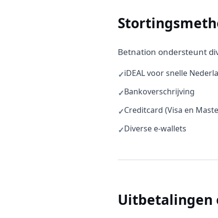
Stortingsmet
Betnation ondersteunt d
iDEAL voor snelle Nederl
Bankoverschrijving
Creditcard (Visa en Mast
Diverse e-wallets
Uitbetalingen