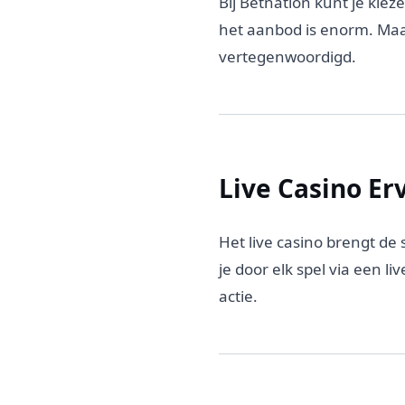
Bij Betnation kunt je kie
het aanbod is enorm. Maar 
vertegenwoordigd.
Live Casino Er
Het live casino brengt de
je door elk spel via een l
actie.