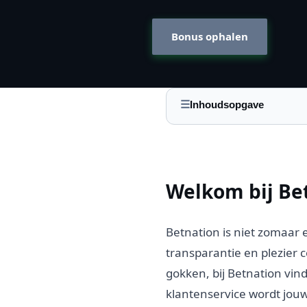
Bonus ophalen
☰
Inhoudsopgave
Welkom bij Be
Betnation is niet zomaar 
transparantie en plezier 
gokken, bij Betnation vin
klantenservice wordt jouw