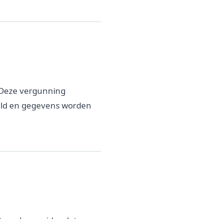
. Deze vergunning
geld en gegevens worden