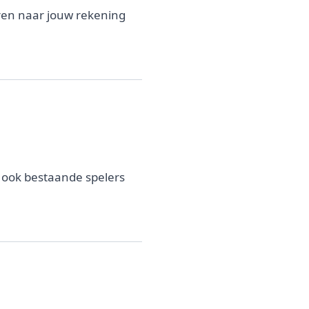
ren naar jouw rekening
ook bestaande spelers