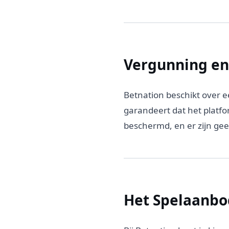
Vergunning en
Betnation beschikt over e
garandeert dat het platf
beschermd, en er zijn g
Het Spelaanbo