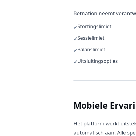
Betnation neemt verantwoo
Stortingslimiet
Sessielimiet
Balanslimiet
Uitsluitingsopties
Mobiele Ervar
Het platform werkt uitste
automatisch aan. Alle spe