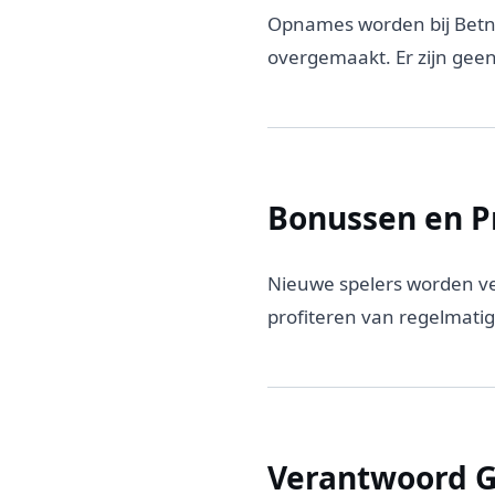
Opnames worden bij Betna
overgemaakt. Er zijn gee
Bonussen en P
Nieuwe spelers worden v
profiteren van regelmatig
Verantwoord 