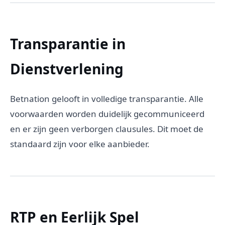
Transparantie in
Dienstverlening
Betnation gelooft in volledige transparantie. Alle
voorwaarden worden duidelijk gecommuniceerd
en er zijn geen verborgen clausules. Dit moet de
standaard zijn voor elke aanbieder.
RTP en Eerlijk Spel