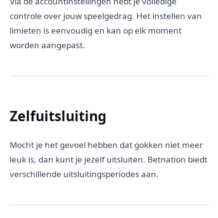
Via de accountinstellingen hebt je volledige
controle over jouw speelgedrag. Het instellen van
limieten is eenvoudig en kan op elk moment
worden aangepast.
Zelfuitsluiting
Mocht je het gevoel hebben dat gokken niet meer
leuk is, dan kunt je jezelf uitsluiten. Betnation biedt
verschillende uitsluitingsperiodes aan.