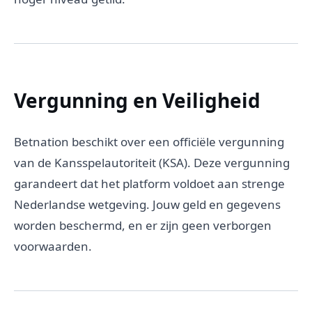
Vergunning en Veiligheid
Betnation beschikt over een officiële vergunning
van de Kansspelautoriteit (KSA). Deze vergunning
garandeert dat het platform voldoet aan strenge
Nederlandse wetgeving. Jouw geld en gegevens
worden beschermd, en er zijn geen verborgen
voorwaarden.