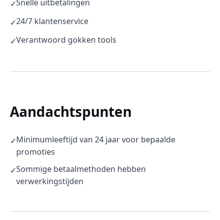
Snelle uitbetalingen
24/7 klantenservice
Verantwoord gokken tools
Aandachtspunten
Minimumleeftijd van 24 jaar voor bepaalde
promoties
Sommige betaalmethoden hebben
verwerkingstijden