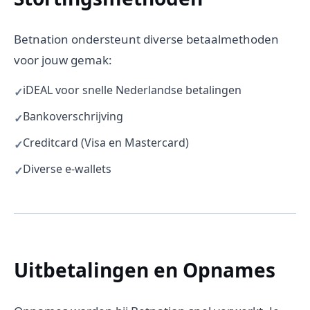
Betnation ondersteunt diverse betaalmethoden
voor jouw gemak:
iDEAL voor snelle Nederlandse betalingen
Bankoverschrijving
Creditcard (Visa en Mastercard)
Diverse e-wallets
Uitbetalingen en Opnames