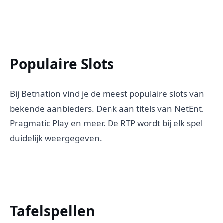
Populaire Slots
Bij Betnation vind je de meest populaire slots van
bekende aanbieders. Denk aan titels van NetEnt,
Pragmatic Play en meer. De RTP wordt bij elk spel
duidelijk weergegeven.
Tafelspellen