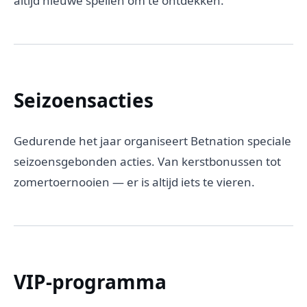
altijd nieuwe spellen om te ontdekken.
Seizoensacties
Gedurende het jaar organiseert Betnation speciale
seizoensgebonden acties. Van kerstbonussen tot
zomertoernooien — er is altijd iets te vieren.
VIP-programma