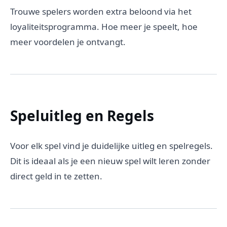
Trouwe spelers worden extra beloond via het
loyaliteitsprogramma. Hoe meer je speelt, hoe
meer voordelen je ontvangt.
Speluitleg en Regels
Voor elk spel vind je duidelijke uitleg en spelregels.
Dit is ideaal als je een nieuw spel wilt leren zonder
direct geld in te zetten.