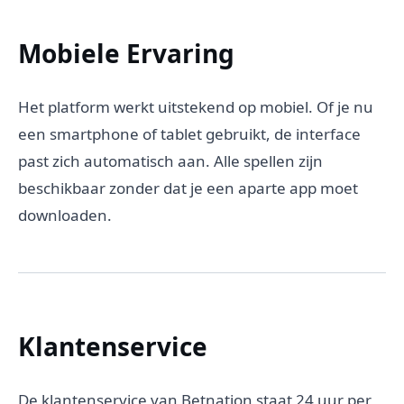
Mobiele Ervaring
Het platform werkt uitstekend op mobiel. Of je nu
een smartphone of tablet gebruikt, de interface
past zich automatisch aan. Alle spellen zijn
beschikbaar zonder dat je een aparte app moet
downloaden.
Klantenservice
De klantenservice van Betnation staat 24 uur per