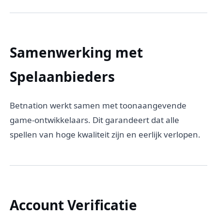
Samenwerking met
Spelaanbieders
Betnation werkt samen met toonaangevende
game-ontwikkelaars. Dit garandeert dat alle
spellen van hoge kwaliteit zijn en eerlijk verlopen.
Account Verificatie