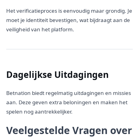
Het verificatieproces is eenvoudig maar grondig. Je
moet je identiteit bevestigen, wat bijdraagt aan de
veiligheid van het platform.
Dagelijkse Uitdagingen
Betnation biedt regelmatig uitdagingen en missies
aan. Deze geven extra beloningen en maken het
spelen nog aantrekkelijker.
Veelgestelde Vragen over