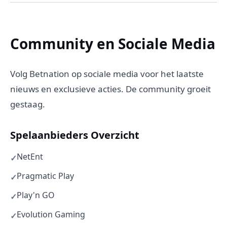
Community en Sociale Media
Volg Betnation op sociale media voor het laatste
nieuws en exclusieve acties. De community groeit
gestaag.
Spelaanbieders Overzicht
NetEnt
Pragmatic Play
Play'n GO
Evolution Gaming