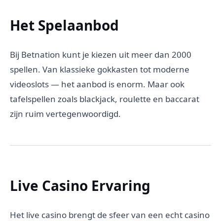
Het Spelaanbod
Bij Betnation kunt je kiezen uit meer dan 2000
spellen. Van klassieke gokkasten tot moderne
videoslots — het aanbod is enorm. Maar ook
tafelspellen zoals blackjack, roulette en baccarat
zijn ruim vertegenwoordigd.
Live Casino Ervaring
Het live casino brengt de sfeer van een echt casino