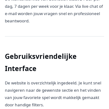
dag, 7 dagen per week voor je klaar. Via live chat of
e-mail worden jouw vragen snel en professioneel
beantwoord.
Gebruiksvriendelijke
Interface
De website is overzichtelijk ingedeeld. Je kunt snel
navigeren naar de gewenste sectie en het vinden
van jouw favoriete spel wordt makkelijk gemaakt
door handige filters.